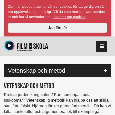
Hoppa
Den här webbplatsen använder cookies för att ge dig en så
till
bra upplevelse som möjligt. Vill du veta mer om vad cookies
innehåll
är och hur vi använder det.
Läs mer om cookies
Jag förstår
Hoppa
över
sidomeny
Vetenskap och metod
Kretsar jorden kring solen? Kan homeopati bota
sjukdomar? Vetenskaplig metodik kan hjälpa oss att skilja
sant från falskt. Hjärnan tänker gärna fort men fel. Då kan vi
falla i tankefällor och argumentera fel, till exempel gå till