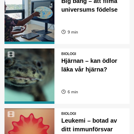
Big bang – att filma
universums födelse
9 min
BIOLOGI
Hjärnan – kan ödlor
läka vår hjärna?
6 min
BIOLOGI
Leukemi – botad av
ditt immunförsvar