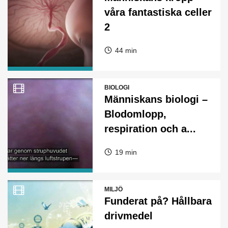
våra fantastiska celler
2
44 min
BIOLOGI
Människans biologi –
Blodomlopp,
respiration och a...
19 min
MILJÖ
Funderat på? Hållbara
drivmedel