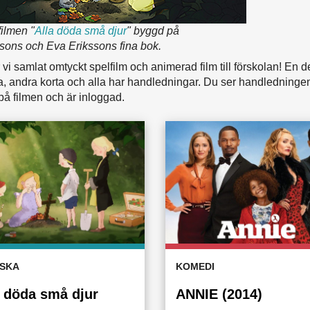
filmen "
Alla döda små djur
" byggd på
ssons och Eva Erikssons fina bok.
 vi samlat omtyckt spelfilm och animerad film till förskolan! En de
a, andra korta och alla har handledningar. Du ser handledninge
 på filmen och är inloggad.
SKA
KOMEDI
a döda små djur
ANNIE (2014)