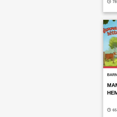
78
BARN
MAM
HE
65