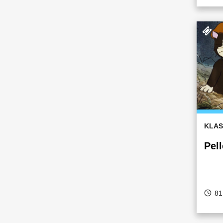
KLAS
Pel
81