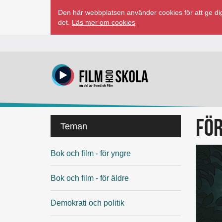
Hoppa
Den här webbplatsen använder cookies för att ge dig
till
det.
Läs mer om cookies
innehåll
Fö
Hoppa
Teman
över
sidomeny
Bok och film - för yngre
Bok och film - för äldre
Demokrati och politik