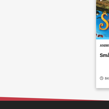
ANIM
Små
84