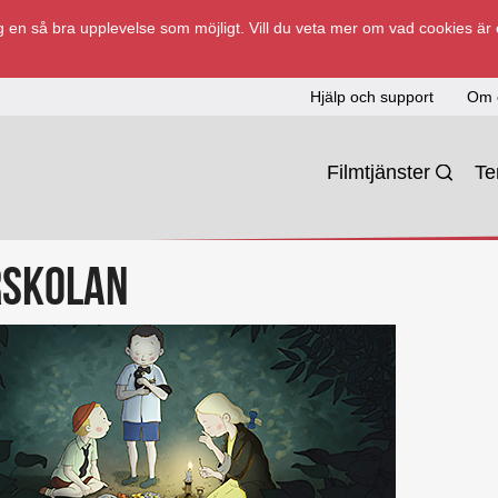
 en så bra upplevelse som möjligt. Vill du veta mer om vad cookies är
Hjälp och support
Om 
Filmtjänster
T
rskolan