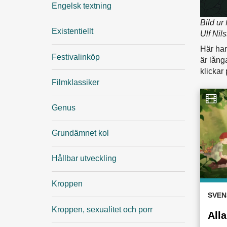
Engelsk textning
Bild ur 
Existentiellt
Ulf Nil
Här har
Festivalinköp
är lång
klickar
Filmklassiker
Genus
Grundämnet kol
Hållbar utveckling
Kroppen
SVEN
Kroppen, sexualitet och porr
All