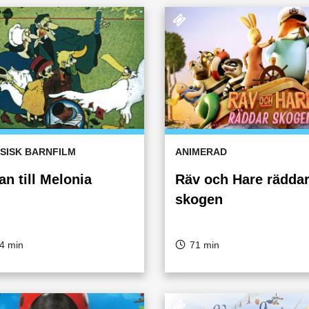
SISK BARNFILM
ANIMERAD
n till Melonia
Räv och Hare rädda
skogen
4 min
71 min