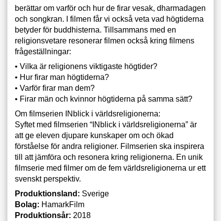
berättar om varför och hur de firar vesak, dharmadagen
och songkran. I filmen får vi också veta vad högtiderna
betyder för buddhisterna. Tillsammans med en
religionsvetare resonerar filmen också kring filmens
frågeställningar:
• Vilka är religionens viktigaste högtider?
• Hur firar man högtiderna?
• Varför firar man dem?
• Firar män och kvinnor högtiderna på samma sätt?
Om filmserien INblick i världsreligionerna:
Syftet med filmserien “INblick i världsreligionerna” är
att ge eleven djupare kunskaper om och ökad
förståelse för andra religioner. Filmserien ska inspirera
till att jämföra och resonera kring religionerna. En unik
filmserie med filmer om de fem världsreligionerna ur ett
svenskt perspektiv.
Produktionsland:
Sverige
Bolag:
HamarkFilm
Produktionsår:
2018