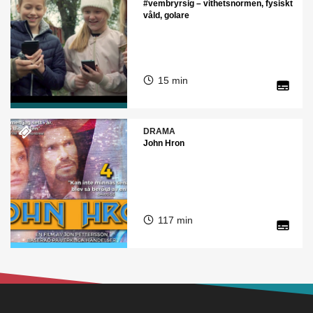
#vembryrsig – vithetsnormen, fysiskt
våld, golare
15 min
DRAMA
John Hron
117 min