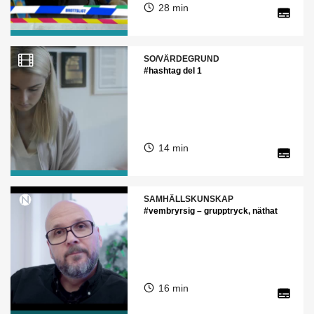
28 min
SO/VÄRDEGRUND
#hashtag del 1
14 min
SAMHÄLLSKUNSKAP
#vembryrsig – grupptryck, näthat
16 min