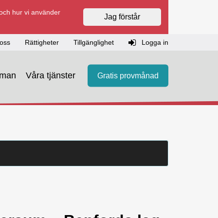
 och hur vi använder
Jag förstår
oss
Rättigheter
Tillgänglighet
Logga in
eman
Våra tjänster
Gratis provmånad