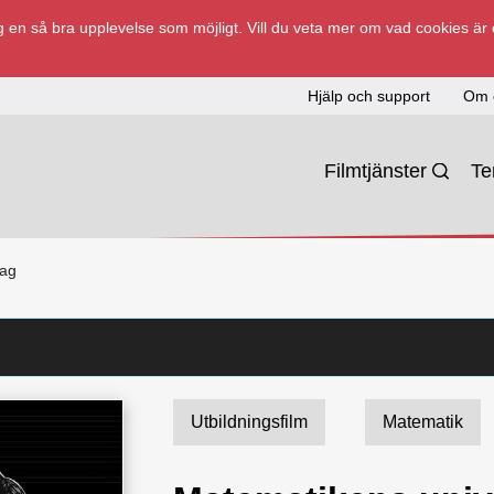
 en så bra upplevelse som möjligt. Vill du veta mer om vad cookies är
Hjälp och support
Om 
Filmtjänster
T
lag
Utbildningsfilm
Matematik