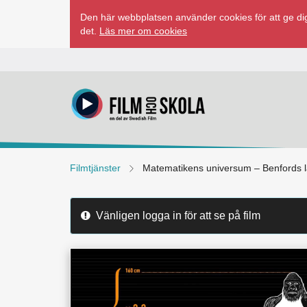
Hoppa
Den här webbplatsen använder cookies för att ge dig
till
det.
Läs mer om cookies
innehåll
Filmtjänster
Matematikens universum – Benfords 
Vänligen logga in för att se på film