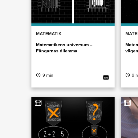
MATEMATIK
MATE
Matematikens universum –
Matem
Fångarnas dilemma
vägen
9 min
9 