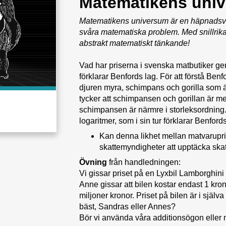
Matematikens univ
Matematikens universum är en häpnadsväc
svåra matematiska problem. Med snillrika 
abstrakt matematiskt tänkande!
Vad har priserna i svenska matbutiker g
förklarar Benfords lag. För att förstå Benf
djuren myra, schimpans och gorilla som är
tycker att schimpansen och gorillan är mes
schimpansen är närmre i storleksordning. 
logaritmer, som i sin tur förklarar Benfords
Kan denna likhet mellan matvarupri
skattemyndigheter att upptäcka ska
Övning
från handledningen:
Vi gissar priset på en Lyxbil Lamborghini
Anne gissar att bilen kostar endast 1 kro
miljoner kronor. Priset på bilen är i själv
bäst, Sandras eller Annes?
Bör vi använda våra additionsögon eller 