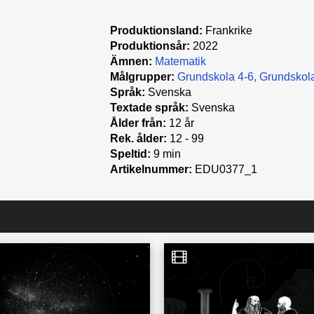
Produktionsland:
Frankrike
Produktionsår:
2022
Ämnen:
Matematik
Målgrupper:
Grundskola 4-6
Grundskola
Språk:
Svenska
Textade språk:
Svenska
Ålder från:
12 år
Rek. ålder:
12 - 99
Speltid:
9 min
Artikelnummer:
EDU0377_1