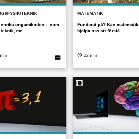
GI/FYSIK/TEKNIK
MATEMATIK
innrika origamikoden - inom
Funderat på? Kan matematik
 teknik, me...
hjälpa oss att förstå...
 min
22 min