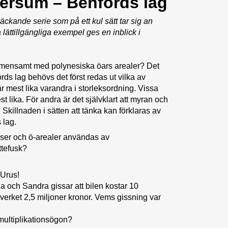
ersum – Benfords lag
kande serie som på ett kul sätt tar sig an
lättillgängliga exempel ges en inblick i
emensamt med polynesiska öars arealer? Det
ords lag behövs det först redas ut vilka av
 mest lika varandra i storleksordning. Vissa
t lika. För andra är det självklart att myran och
Skillnaden i sätten att tänka kan förklaras av
 lag.
ser och ö-arealer användas av
ttefusk?
 Urus!
na och Sandra gissar att bilen kostar 10
a verket 2,5 miljoner kronor. Vems gissning var
multiplikationsögon?