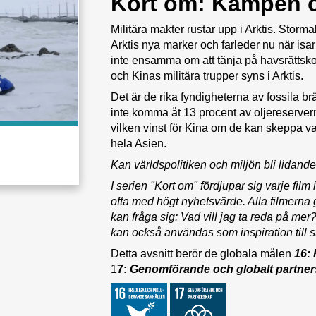
Kort om: Kampen o
Militära makter rustar upp i Arktis. Sto
Arktis nya marker och farleder nu när isa
inte ensamma om att tänja på havsrättsk
och Kinas militära trupper syns i Arktis.
Det är de rika fyndigheterna av fossila b
inte komma åt 13 procent av oljereserver
vilken vinst för Kina om de kan skeppa varo
hela Asien.
Kan världspolitiken och miljön bli lidande 
I serien "Kort om" fördjupar sig varje film
ofta med högt nyhetsvärde. Alla filmerna g
kan fråga sig: Vad vill jag ta reda på mer
kan också användas som inspiration till st
Detta avsnitt berör de globala målen
16:
1
7:
Genomförande och globalt partne