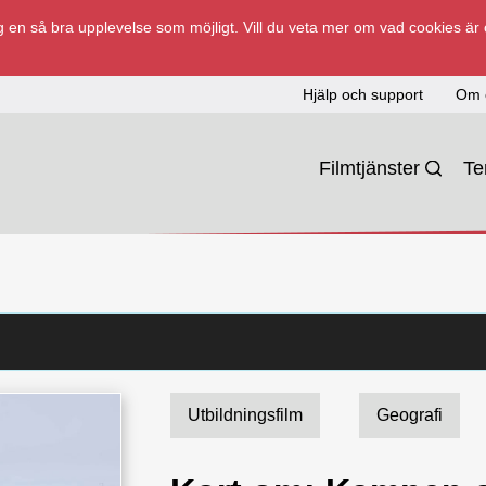
 en så bra upplevelse som möjligt. Vill du veta mer om vad cookies är
Hjälp och support
Om 
Filmtjänster
T
Utbildningsfilm
Geografi