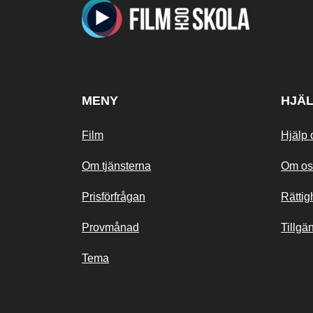
MENY
HJÄ
Film
Hjälp 
Om tjänsterna
Om os
Prisförfrågan
Rättig
Provmånad
Tillgä
Tema