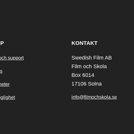
LP
KONTAKT
Swedish Film AB
och support
Film och Skola
s
Box 6014
17106 Solna
heter
info@filmochskola.se
nglighet