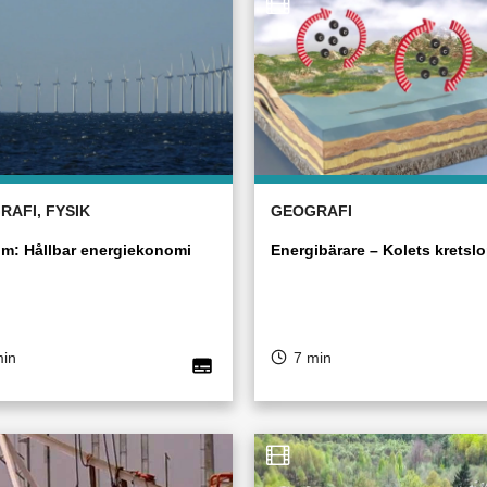
RAFI, FYSIK
GEOGRAFI
om: Hållbar energiekonomi
Energibärare – Kolets kretsl
min
7 min