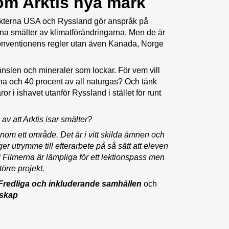
m Arktis nya mark
rmakterna USA och Ryssland gör anspråk på
rna smälter av klimatförändringarna. Men de är
onventionens regler utan även Kanada, Norge
ränslen och mineraler som lockar. För vem vill
na och 40 procent av all naturgas? Och tänk
r i ishavet utanför Ryssland i stället för runt
av att Arktis isar smälter?
 inom ett område. Det är i vitt skilda ämnen och
er utrymme till efterarbete på så sätt att eleven
? Filmerna är lämpliga för ett lektionspass men
örre projekt.
 Fredliga och inkluderande samhällen
och
rskap