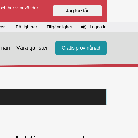
 och hur vi använder
Jag förstår
oss
Rättigheter
Tillgänglighet
Logga in
eman
Våra tjänster
Gratis provmånad