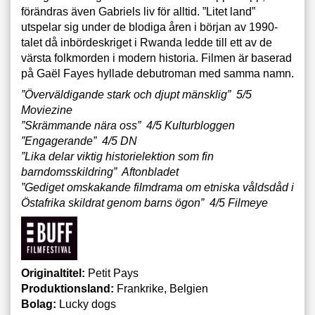
förändras även Gabriels liv för alltid. ”Litet land”
utspelar sig under de blodiga åren i början av 1990-
talet då inbördeskriget i Rwanda ledde till ett av de
värsta folkmorden i modern historia. Filmen är baserad
på Gaël Fayes hyllade debutroman med samma namn.
”Överväldigande stark och djupt mänsklig” 5/5
Moviezine
”Skrämmande nära oss” 4/5 Kulturbloggen
”Engagerande” 4/5 DN
”Lika delar viktig historielektion som fin
barndomsskildring” Aftonbladet
”Gediget omskakande filmdrama om etniska våldsdåd i
Östafrika skildrat genom barns ögon” 4/5 Filmeye
Originaltitel:
Petit Pays
Produktionsland:
Frankrike, Belgien
Bolag:
Lucky dogs