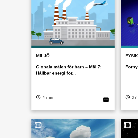
MILJÖ
FYSIK
Globala målen för barn – Mål 7:
Förny
Hållbar energi för...
4 min
27