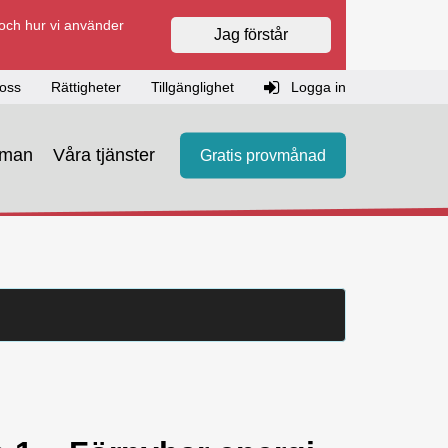
 och hur vi använder
Jag förstår
oss
Rättigheter
Tillgänglighet
Logga in
eman
Våra tjänster
Gratis provmånad