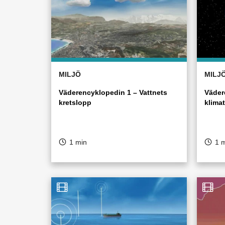
MILJÖ
MILJ
Väderencyklopedin 1 – Vattnets
Väder
kretslopp
klimat
1 min
1 