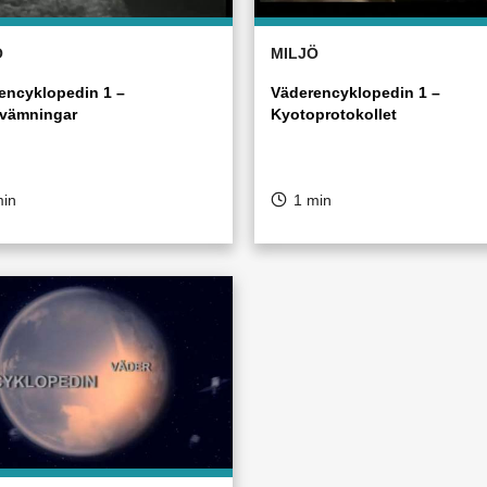
Ö
MILJÖ
encyklopedin 1 –
Väderencyklopedin 1 –
vämningar
Kyotoprotokollet
min
1 min