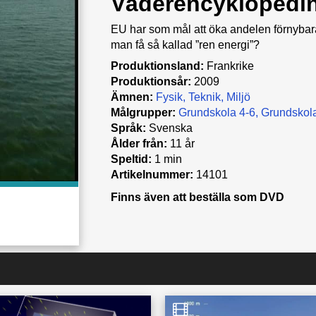
Väderencyklopedin
EU har som mål att öka andelen förnybara
man få så kallad ”ren energi”?
Produktionsland:
Frankrike
Produktionsår:
2009
Ämnen:
Fysik
Teknik
Miljö
Målgrupper:
Grundskola 4-6
Grundskola
Språk:
Svenska
Ålder från:
11 år
Speltid:
1 min
Artikelnummer:
14101
Finns även att beställa som DVD