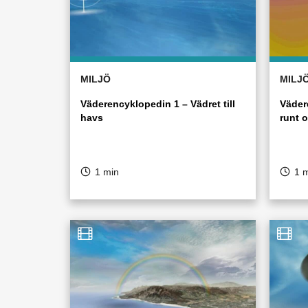
MILJÖ
MILJ
Väderencyklopedin 1 – Vädret till
Väder
havs
runt o
1 min
1 