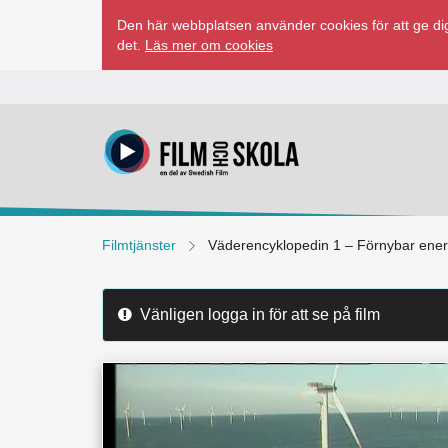
Hoppa
Den här webbplatsen använder cookies för att ge dig
till
det.
Läs mer om cookies
innehåll
Filmtjänster
Väderencyklopedin 1 – Förnybar ener
Vänligen logga in för att se på film