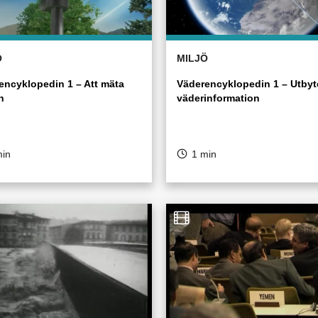
Ö
MILJÖ
encyklopedin 1 – Att mäta
Väderencyklopedin 1 – Utbyt
n
väderinformation
min
1 min