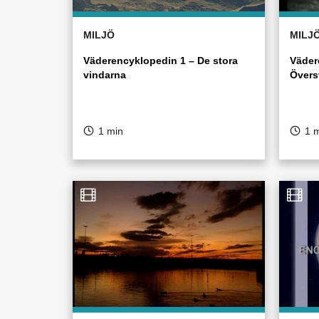
MILJÖ
MILJ
Väderencyklopedin 1 – De stora
Väder
vindarna
Övers
1 min
1 