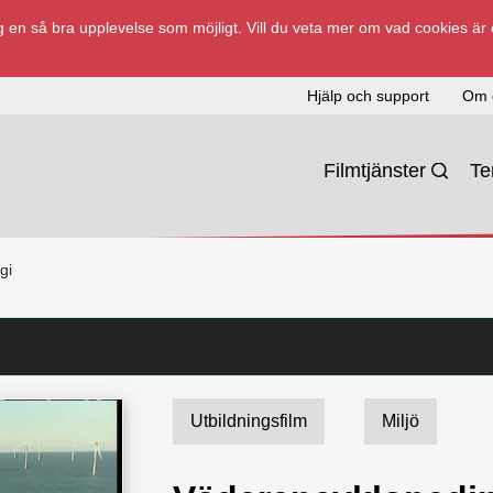
 en så bra upplevelse som möjligt. Vill du veta mer om vad cookies är
Hjälp och support
Om 
Filmtjänster
T
gi
Utbildningsfilm
Miljö