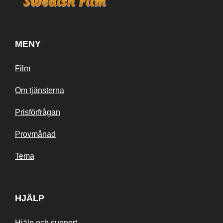
MENY
Film
Om tjänsterna
Prisförfrågan
Provmånad
Tema
HJÄLP
Hjälp och support