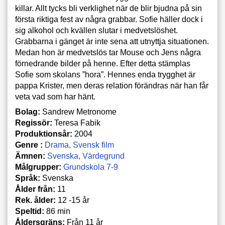
killar. Allt tycks bli verklighet när de blir bjudna på sin
första riktiga fest av några grabbar. Sofie häller dock i
sig alkohol och kvällen slutar i medvetslöshet.
Grabbarna i gänget är inte sena att utnyttja situationen.
Medan hon är medvetslös tar Mouse och Jens några
förnedrande bilder på henne. Efter detta stämplas
Sofie som skolans ”hora”. Hennes enda trygghet är
pappa Krister, men deras relation förändras när han får
veta vad som har hänt.
Bolag:
Sandrew Metronome
Regissör:
Teresa Fabik
Produktionsår:
2004
Genre :
Drama
Svensk film
Ämnen:
Svenska
Värdegrund
Målgrupper:
Grundskola 7-9
Språk:
Svenska
Ålder från:
11
Rek. ålder:
12 -15 år
Speltid:
86 min
Åldersgräns:
Från 11 år