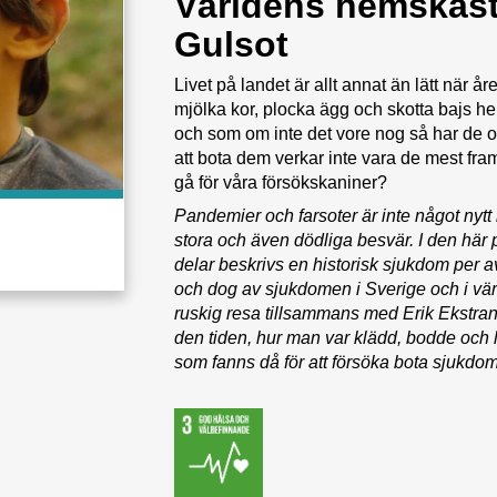
Världens hemskast
Gulsot
Livet på landet är allt annat än lätt när å
mjölka kor, plocka ägg och skotta bajs he
och som om inte det vore nog så har de ot
att bota dem verkar inte vara de mest fra
gå för våra försökskaniner?
Pandemier och farsoter är inte något nytt
stora och även dödliga besvär. I den här 
delar beskrivs en historisk sjukdom per a
och dog av sjukdomen i Sverige och i värl
ruskig resa tillsammans med Erik Ekstra
den tiden, hur man var klädd, bodde och 
som fanns då för att försöka bota sjukdo