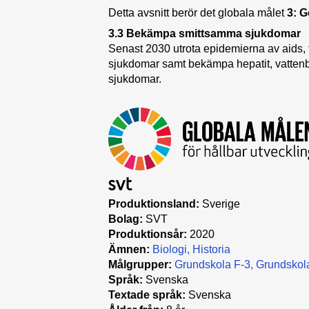
Detta avsnitt berör det globala målet
3: G
3.3 Bekämpa smittsamma sjukdomar
Senast 2030 utrota epidemierna av aids,
sjukdomar samt bekämpa hepatit, vatte
sjukdomar.
Produktionsland:
Sverige
Bolag:
SVT
Produktionsår:
2020
Ämnen:
Biologi
Historia
Målgrupper:
Grundskola F-3
Grundskol
Språk:
Svenska
Textade språk:
Svenska