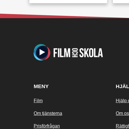
MENY
HJÄ
Film
Hjälp 
Om tjänsterna
Om os
Prisförfrågan
Rättig