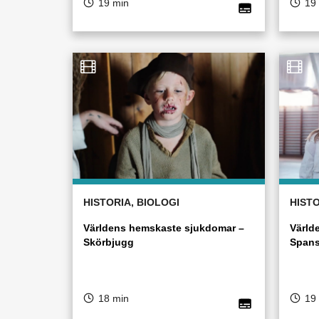
19 min
19
HISTORIA, BIOLOGI
HISTO
Världens hemskaste sjukdomar –
Värld
Skörbjugg
Spans
18 min
19