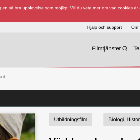
 en så bra upplevelse som möjligt. Vill du veta mer om vad cookies är
Hjälp och support
Om 
Filmtjänster
T
sot
Utbildningsfilm
Biologi, Histor