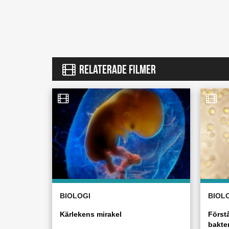
RELATERADE FILMER
BIOLOGI
BIOL
Kärlekens mirakel
Först
bakter