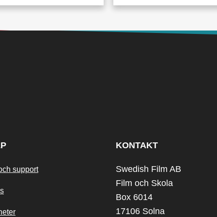
LP
KONTAKT
Swedish Film AB
och support
Film och Skola
s
Box 6014
17106 Solna
heter