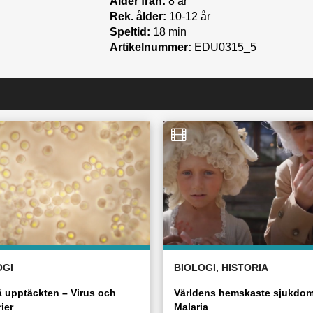
Ålder från:
8 år
Rek. ålder:
10-12 år
Speltid:
18 min
Artikelnummer:
EDU0315_5
OGI
BIOLOGI, HISTORIA
å upptäckten – Virus och
Världens hemskaste sjukdom
ier
Malaria