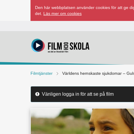
Hoppa
Den här webbplatsen använder cookies för att ge dig
till
det.
Läs mer om cookies
innehåll
Filmtjänster
Världens hemskaste sjukdomar – Gul
Vänligen logga in för att se på film