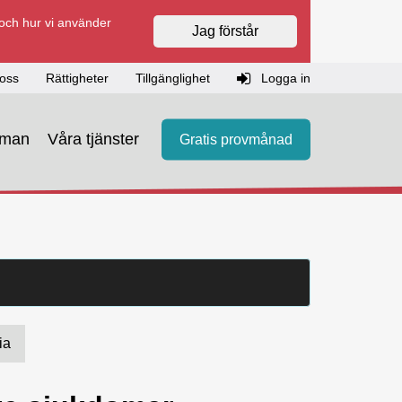
 och hur vi använder
Jag förstår
oss
Rättigheter
Tillgänglighet
Logga in
eman
Våra tjänster
Gratis provmånad
ia