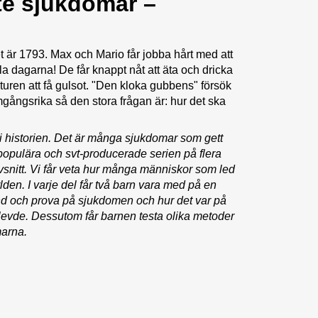
e sjukdomar –
ret är 1793. Max och Mario får jobba hårt med att
la dagarna! De får knappt nåt att äta och dricka
uren att få gulsot. "Den kloka gubbens" försök
mgångsrika så den stora frågan är: hur det ska
 i historien. Det är många sjukdomar som gett
populära och svt-producerade serien på flera
vsnitt. Vi får veta hur många människor som led
den. I varje del får två barn vara med på en
nd och prova på sjukdomen och hur det var på
levde. Dessutom får barnen testa olika metoder
marna.