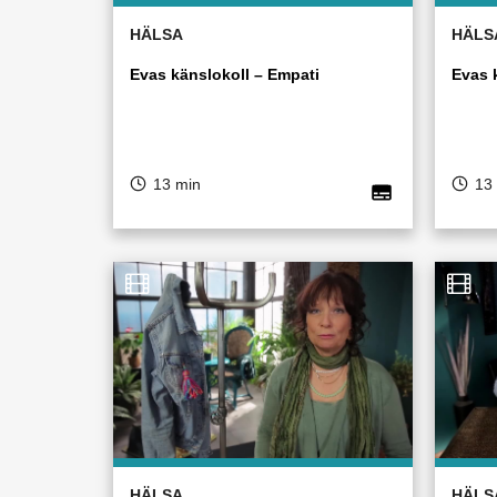
HÄLSA
HÄLS
Evas känslokoll – Empati
Evas 
13 min
13
HÄLSA
HÄLS