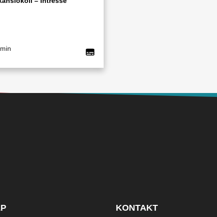
känslokoll – Intresse
 min
LP
KONTAKT