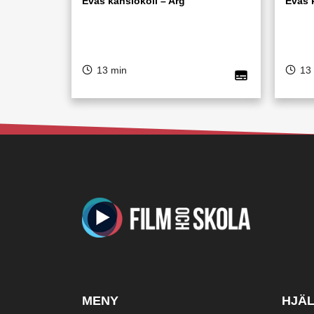
Evas känslokoll – Arg
Evas 
13 min
13
MENY
HJÄ