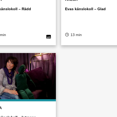
känslokoll – Rädd
Evas känslokoll – Glad
 min
13 min
A