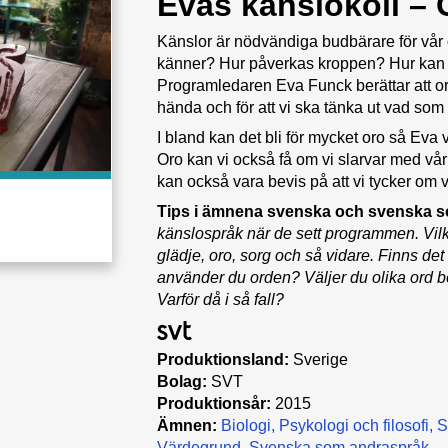
Evas känslokoll – 
Känslor är nödvändiga budbärare för vår 
känner? Hur påverkas kroppen? Hur kan k
Programledaren Eva Funck berättar att or
hända och för att vi ska tänka ut vad som s
I bland kan det bli för mycket oro så Eva v
Oro kan vi också få om vi slarvar med vår
kan också vara bevis på att vi tycker om 
Tips i ämnena svenska och svenska 
känslospråk när de sett programmen. Vilka 
glädje, oro, sorg och så vidare. Finns det
använder du orden? Väljer du olika ord be
Varför då i så fall?
Produktionsland:
Sverige
Bolag:
SVT
Produktionsår:
2015
Ämnen:
Biologi
Psykologi och filosofi
S
Värdegrund
Svenska som andraspråk