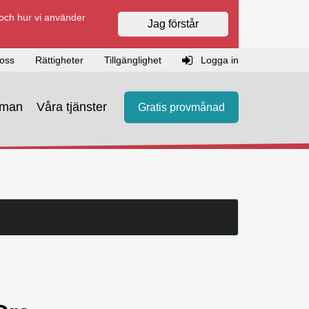
 och hur vi använder
Jag förstår
oss
Rättigheter
Tillgänglighet
Logga in
eman
Våra tjänster
Gratis provmånad