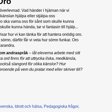
Oro
överlevnad. Vad händer i hjärnan när vi
änslan hjälpa eller stjälpa oss
o ska varna oss för sånt som skulle kunna
kulle kunna hända, tar vi fantasin till hjälp...
isar hur vi kan tänka för att hantera onödig oro.
 sömn, därför får vi veta hur sömn funkar. Oro
varandra.
som andraspråk
–
låt eleverna arbete med sitt
ord finns för att uttrycka ilska, medkänsla,
 också slangord för olika känslor? Hur
roende på vem du pratar med eller skriver till?
venska
Idrott och hälsa
Pedagogiska frågor