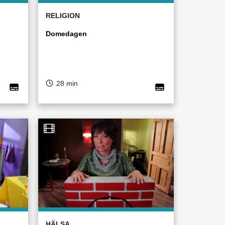
RELIGION
Domedagen
28 min
HÄLSA