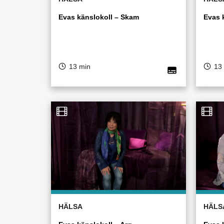
Evas känslokoll – Skam
Evas 
13 min
13
HÄLSA
HÄLS