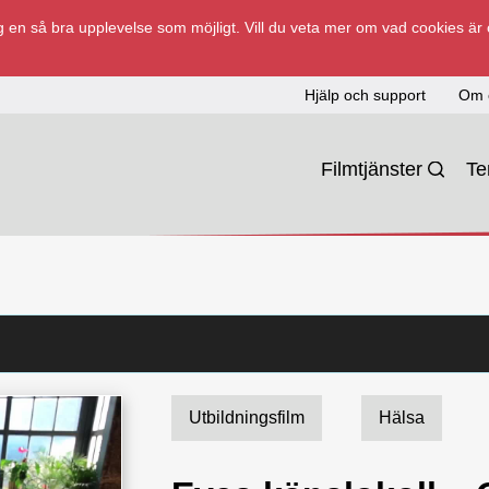
 en så bra upplevelse som möjligt. Vill du veta mer om vad cookies är
Hjälp och support
Om 
Filmtjänster
T
Utbildningsfilm
Hälsa