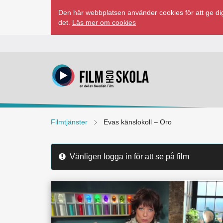
Hoppa
Den här webbplatsen använder cookies för att ge dig
till
det.
Läs mer om cookies
innehåll
Filmtjänster
Evas känslokoll – Oro
Vänligen logga in för att se på film