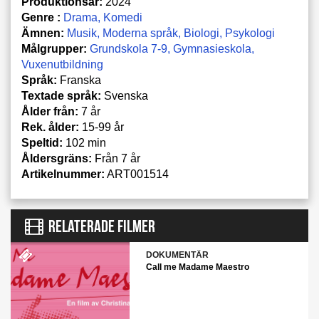
Produktionsår:
2024
Genre :
Drama
Komedi
Ämnen:
Musik
Moderna språk
Biologi
Psykologi
Målgrupper:
Grundskola 7-9
Gymnasieskola
Vuxenutbildning
Språk:
Franska
Textade språk:
Svenska
Ålder från:
7 år
Rek. ålder:
15-99 år
Speltid:
102 min
Åldersgräns:
Från 7 år
Artikelnummer:
ART001514
RELATERADE FILMER
DOKUMENTÄR
Call me Madame Maestro