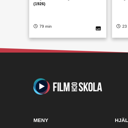
(1926)
79 min
23
MENY
HJÄ