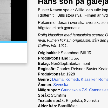
Hans son på galeja
Buster Keaton spelar Willie, den tuffe kap
i dottern till Bills stora rival. Filmen är nyd
Rekommenderas i svenska, svenska som an
högstadiet och gymnasiet.
Rolig klassiker med fantastiska scener. Opra
rival. Filmen fick sin originaltitel från 
Collins från 1911.
Originaltitel:
Steamboat Bill JR.
Produktionsland:
USA
Bolag:
NonStopEntertainment
Regissör:
Charles Reisner, Buster Keat
Produktionsår:
1928
Genre :
Drama
Komedi
Klassiker
Roma
Ämnen:
Svenska
Målgrupper:
Grundskola 7-9
Gymnasies
Språk:
Stumfilm
Textade språk:
Engelska, Svenska
Ålder från:
Barntillåten