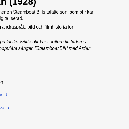
n (1928)
tenen Steamboat Bills tafatte son, som blir kär
igitaliserad.
draspråk, bild och filmhistoria för
ktiske Willie blir kär i dottern till faderns
den populära sången ”Steamboat Bill” med Arthur
on
ntik
kola