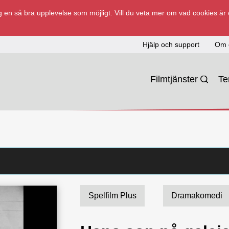
 en så bra upplevelse som möjligt. Vill du veta mer om vad cookies är
Hjälp och support
Om 
Filmtjänster
T
Spelfilm Plus
Dramakomedi