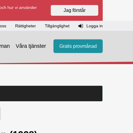
 och hur vi använder
Jag förstår
oss
Rättigheter
Tillgänglighet
Logga in
eman
Våra tjänster
Gratis provmånad