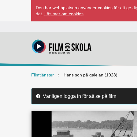
Hoppa
Den här webbplatsen använder cookies för att ge dig
till
det.
Läs mer om cookies
innehåll
Filmtjänster
Hans son på galejan (1928)
Vänligen logga in för att se på film