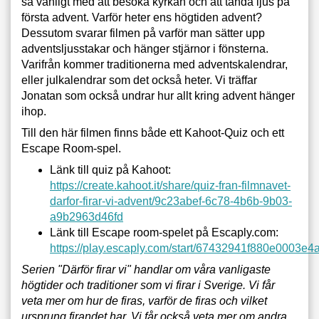
så vanligt med att besöka kyrkan och att tända ljus på
första advent. Varför heter ens högtiden advent?
Dessutom svarar filmen på varför man sätter upp
adventsljusstakar och hänger stjärnor i fönsterna.
Varifrån kommer traditionerna med adventskalendrar,
eller julkalendrar som det också heter. Vi träffar
Jonatan som också undrar hur allt kring advent hänger
ihop.
Till den här filmen finns både ett Kahoot-Quiz och ett
Escape Room-spel.
Länk till quiz på Kahoot:
https://create.kahoot.it/share/quiz-fran-filmnavet-
darfor-firar-vi-advent/9c23abef-6c78-4b6b-9b03-
a9b2963d46fd
Länk till Escape room-spelet på Escaply.com:
https://play.escaply.com/start/67432941f880e0003e4
Serien "Därför firar vi" handlar om våra vanligaste
högtider och traditioner som vi firar i Sverige. Vi får
veta mer om hur de firas, varför de firas och vilket
ursprung firandet har. Vi får också veta mer om andra