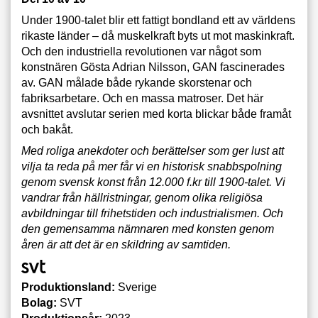
Under 1900-talet blir ett fattigt bondland ett av världens
rikaste länder – då muskelkraft byts ut mot maskinkraft.
Och den industriella revolutionen var något som
konstnären Gösta Adrian Nilsson, GAN fascinerades
av. GAN målade både rykande skorstenar och
fabriksarbetare. Och en massa matroser. Det här
avsnittet avslutar serien med korta blickar både framåt
och bakåt.
Med roliga anekdoter och berättelser som ger lust att
vilja ta reda på mer får vi en historisk snabbspolning
genom svensk konst från 12.000 f.kr till 1900-talet. Vi
vandrar från hällristningar, genom olika religiösa
avbildningar till frihetstiden och industrialismen. Och
den gemensamma nämnaren med konsten genom
åren är att det är en skildring av samtiden.
Produktionsland:
Sverige
Bolag:
SVT