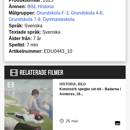
Produktionsår:
2023
Ämnen:
Bild
Historia
Målgrupper:
Grundskola F-3
Grundskola 4-6
Grundskola 7-9
Gymnasieskola
Språk:
Svenska
Textade språk:
Svenska
Ålder från:
7 år
Speltid:
7 min
Artikelnummer:
EDU0443_10
RELATERADE FILMER
HISTORIA, BILD
Konstverk speglar sin tid – Badarna i
Asnieres, 18...
25 min