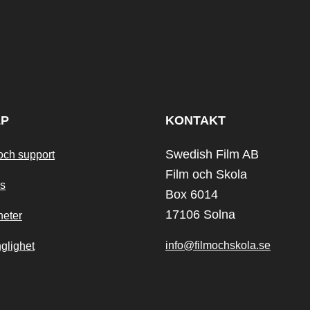
LP
KONTAKT
Swedish Film AB
och support
Film och Skola
s
Box 6014
17106 Solna
heter
info@filmochskola.se
nglighet