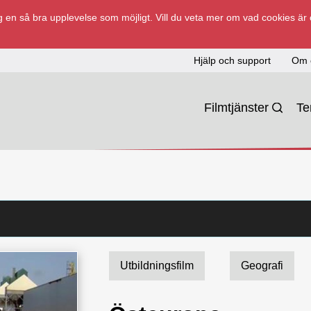
 en så bra upplevelse som möjligt. Vill du veta mer om vad cookies är
Hjälp och support
Om 
Filmtjänster
T
Utbildningsfilm
Geografi