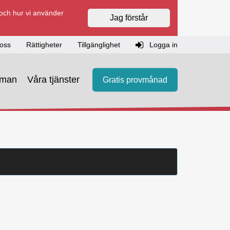
 och hur vi använder
Jag förstår
oss
Rättigheter
Tillgänglighet
Logga in
eman
Våra tjänster
Gratis provmånad