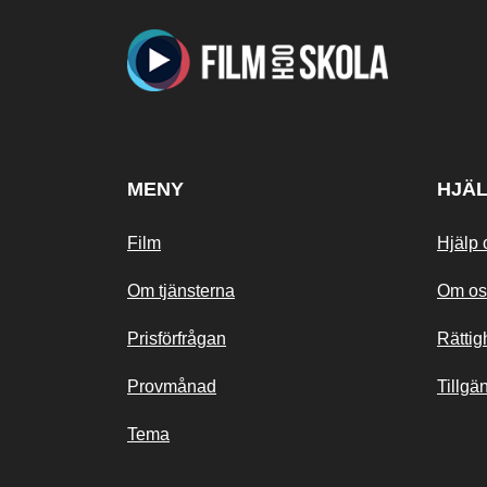
MENY
HJÄ
Film
Hjälp 
Om tjänsterna
Om os
Prisförfrågan
Rättig
Provmånad
Tillgä
Tema