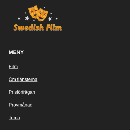
MENY
Film
Om tjänsterna
Prisförfrågan
Provmånad
Tema