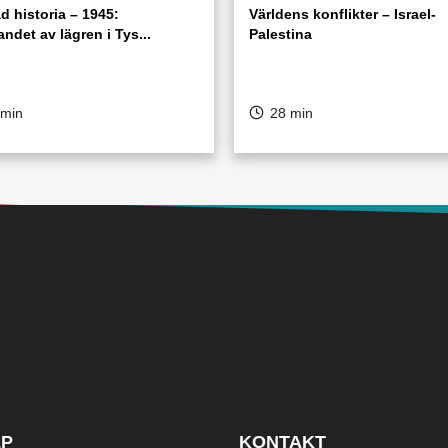
d historia – 1945:
Världens konflikter – Israel-
ndet av lägren i Tys...
Palestina
 min
28 min
LP
KONTAKT