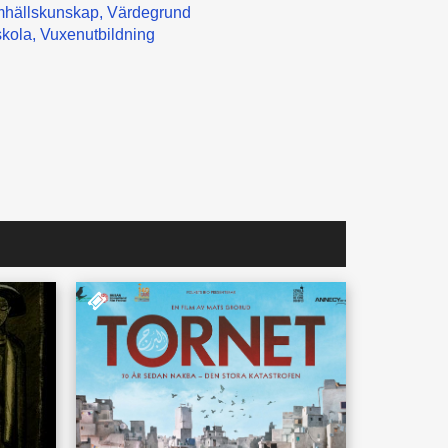
hällskunskap
Värdegrund
kola
Vuxenutbildning