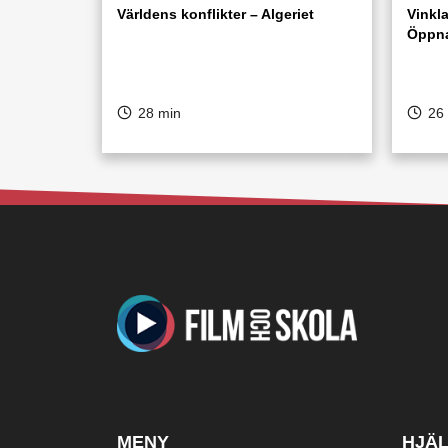
Världens konflikter – Algeriet
Vinkla
Öppna
28 min
26
MENY
HJÄ