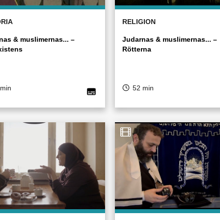
ORIA
RELIGION
nas & muslimernas... –
Judarnas & muslimernas... –
istens
Rötterna
 min
52 min