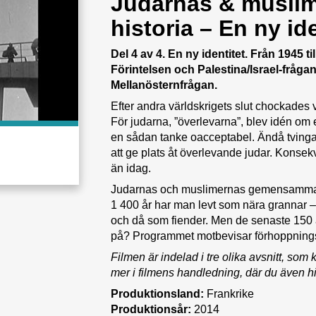
Judarnas & musl
historia – En ny ide
Del 4 av 4. En ny identitet. Från 1945 t
Förintelsen och Palestina/Israel-frågan 
Mellanösternfrågan.
Efter andra världskrigets slut chockades 
För judarna, ”överlevarna”, blev idén om
en sådan tanke oacceptabel. Ändå tvingad
att ge plats åt överlevande judar. Konsek
än idag.
Judarnas och muslimernas gemensamma hist
1 400 år har man levt som nära grannar –
och då som fiender. Men de senaste 150 å
på? Programmet motbevisar förhoppnings
Filmen är indelad i tre olika avsnitt, so
mer i filmens handledning, där du även hit
Produktionsland:
Frankrike
Produktionsår:
2014