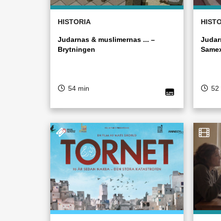
HISTORIA
HIST
Judarnas & muslimernas ... –
Judar
Brytningen
Samex
54 min
52