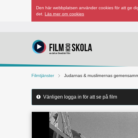
Hoppa
Den här webbplatsen använder cookies för att ge dig
till
det.
Läs mer om cookies
innehåll
Filmtjänster
Judarnas & muslimernas gemensamma h
Vänligen logga in för att se på film