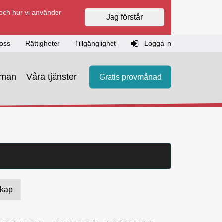
 och hur vi använder
Jag förstår
oss
Rättigheter
Tillgänglighet
Logga in
eman
Våra tjänster
Gratis provmånad
skap