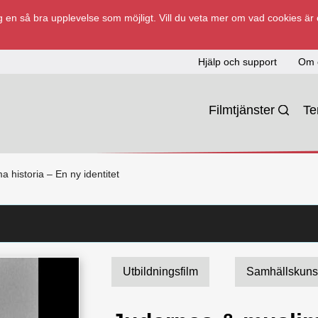
 en så bra upplevelse som möjligt. Vill du veta mer om vad cookies är
Hjälp och support
Om 
Filmtjänster
T
istoria – En ny identitet
Utbildningsfilm
Samhällskun