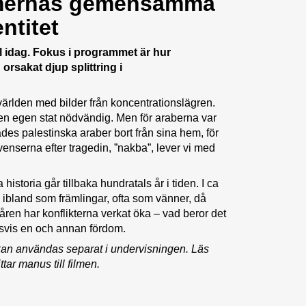
imernas gemensamma
ntitet
ill idag. Fokus i programmet är hur
orsakat djup splittring i
världen med bilder från koncentrationslägren.
 en egen stat nödvändig. Men för araberna var
es palestinska araber bort från sina hem, för
venserna efter tragedin, ”nakba”, lever vi med
oria går tillbaka hundratals år i tiden. I ca
 ibland som främlingar, ofta som vänner, då
ren har konflikterna verkat öka – vad beror det
vis en och annan fördom.
m kan användas separat i undervisningen. Läs
tar manus till filmen.