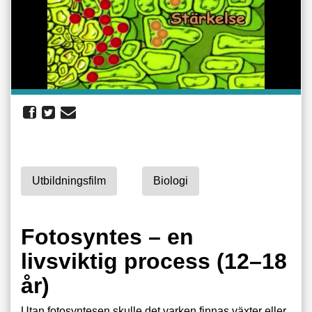
Utbildningsfilm
Biologi
Fotosyntes – en
livsviktig process (12–18
år)
Utan fotosyntesen skulle det varken finnas växter eller