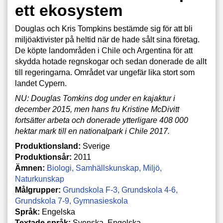
ett ekosystem
Douglas och Kris Tompkins bestämde sig för att bli
miljöaktivister på heltid när de hade sålt sina företag.
De köpte landområden i Chile och Argentina för att
skydda hotade regnskogar och sedan donerade de allt
till regeringarna. Området var ungefär lika stort som
landet Cypern.
NU: Douglas Tomkins dog under en kajaktur i
december 2015, men hans fru Kristine McDivitt
fortsätter arbeta och donerade ytterligare 408 000
hektar mark till en nationalpark i Chile 2017.
Produktionsland:
Sverige
Produktionsår:
2011
Ämnen:
Biologi
Samhällskunskap
Miljö
Naturkunskap
Målgrupper:
Grundskola F-3
Grundskola 4-6
Grundskola 7-9
Gymnasieskola
Språk:
Engelska
Textade språk:
Svenska, Engelska