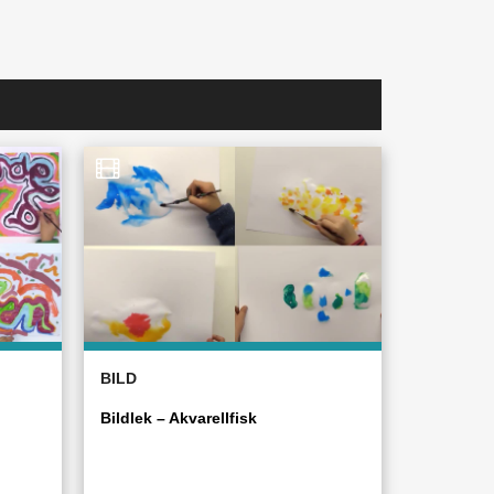
BILD
Bildlek – Akvarellfisk