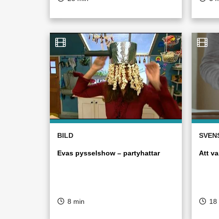
BILD
SVEN
Evas pysselshow – partyhattar
Att va
8 min
18