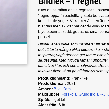
Bildlek – I regnet
Efter att ha målat en fin regnscen i pastel
”regndroppar” i pastellfärg stöta bort vat
kemi för de yngre. Vilka mer ämnen är d
blandas men skiktar när det får vila? Mat
blyertspenna, sudd, gouache, smal pensel, 
pensel.
Bildlek är en serie som inspirerar till le
det att testa många olika bildtekniker i s
inspirerar, vägleder och ger lärare och e
slutresultat. Med tydliga ramar i uppgifter
kan utvecklas och sen analyseras. Det här
tekniker även träna på bildanalys samt t
Produktionsland:
Frankrike
Produktionsår:
2021
Ämnen:
Bild
Kemi
Målgrupper:
Förskola
Grundskola F-3
Språk:
Inget tal
Ålder från:
6 år