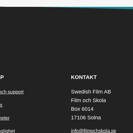
LP
KONTAKT
Swedish Film AB
och support
Film och Skola
s
Box 6014
17106 Solna
heter
info@filmochskola.se
nglighet