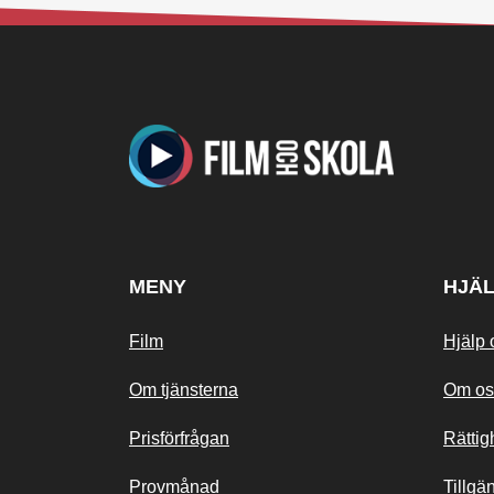
MENY
HJÄ
Film
Hjälp 
Om tjänsterna
Om os
Prisförfrågan
Rättig
Provmånad
Tillgä