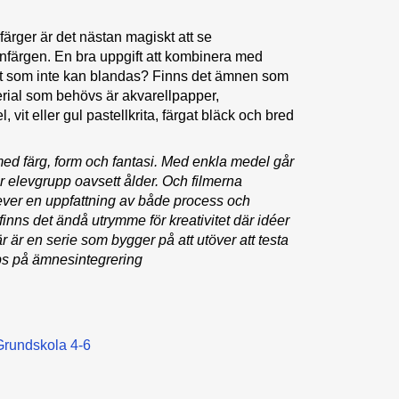
lfärger är det nästan magiskt att se
tenfärgen. En bra uppgift att kombinera med
et som inte kan blandas? Finns det ämnen som
erial som behövs är akvarellpapper,
vit eller gul pastellkrita, färgat bläck och bred
k med färg, form och fantasi. Med enkla medel går
tor elevgrupp oavsett ålder. Och filmerna
lever en uppfattning av både process och
 finns det ändå utrymme för kreativitet där idéer
 är en serie som bygger på att utöver att testa
ips på ämnesintegrering
Grundskola 4-6