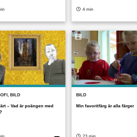
min
4 min
OFI, BILD
BILD
ärt – Vad är poängen med
Min favoritfärg är alla färger
?
min
23 min