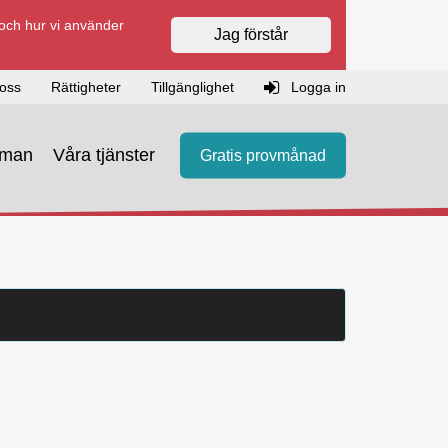
 och hur vi använder
Jag förstår
oss
Rättigheter
Tillgänglighet
Logga in
eman
Våra tjänster
Gratis provmånad