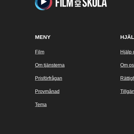
MENY
HJÄ
Film
Hjälp 
Om tjänsterna
Om os
Prisförfrågan
Rättig
Provmånad
Tillgä
Tema