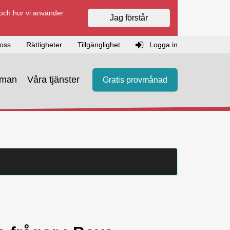
 och hur vi använder
Jag förstår
oss
Rättigheter
Tillgänglighet
Logga in
eman
Våra tjänster
Gratis provmånad