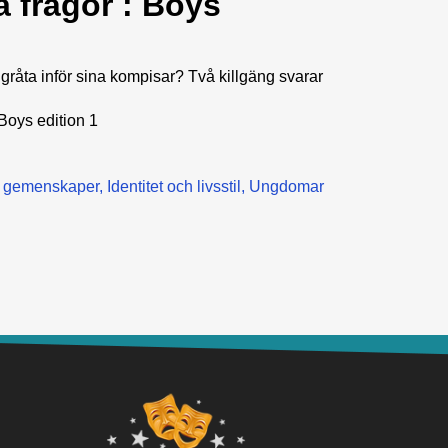
na frågor : Boys
råta inför sina kompisar? Två killgäng svarar
 Boys edition 1
h gemenskaper
Identitet och livsstil
Ungdomar