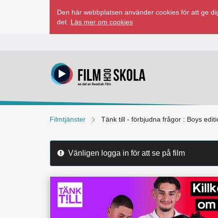
Hoppa
Den här webbplatsen använder cookies för att ge dig
till
det.
Läs mer om cookies
innehåll
Filmtjänster
Tänk till - förbjudna frågor : Boys edit
Vänligen logga in för att se på film