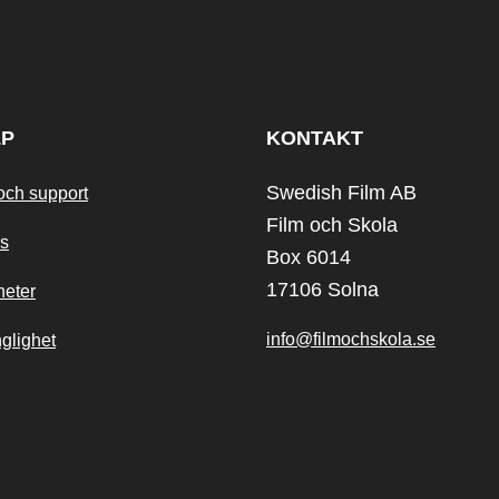
LP
KONTAKT
Swedish Film AB
och support
Film och Skola
s
Box 6014
17106 Solna
heter
info@filmochskola.se
nglighet