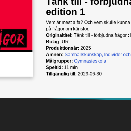
Tänk till - förbjud
edition 1
Vem är mest alfa? Och vem skulle kunna g
på frågor om känslor.
Originaltitel:
Tänk till - förbjudna frågor :
Bolag:
UR
Produktionsår:
2025
Ämnen:
Samhällskunskap
Individer oc
Målgrupper:
Gymnasieskola
Speltid:
11 min
Tillgänglig till:
2029-06-30