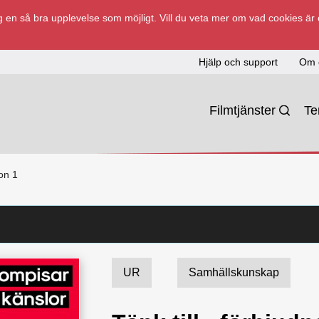
 en så bra upplevelse som möjligt. Vill du veta mer om vad cookies är
Hjälp och support
Om 
Filmtjänster
T
ion 1
UR
Samhällskunskap