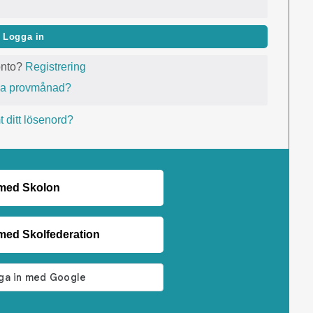
Logga in
onto?
Registrering
va provmånad?
 ditt lösenord?
 med Skolon
med Skolfederation