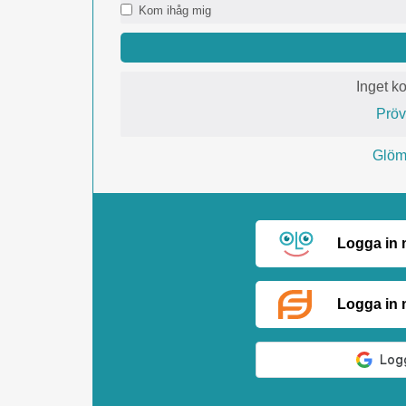
Kom ihåg mig
Inget k
Prö
Glömt
Logga in
Logga in 