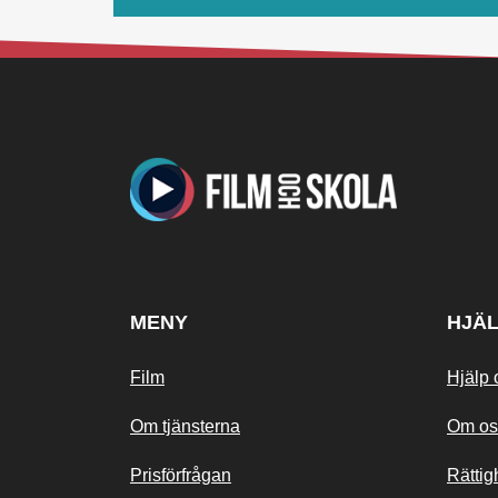
MENY
HJÄ
Film
Hjälp 
Om tjänsterna
Om os
Prisförfrågan
Rättig