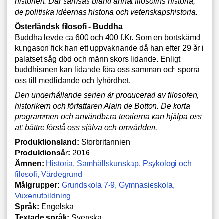
historien. Där samsas bland annat filosofins historia,
de politiska idéernas historia och vetenskapshistoria.
Österländsk filosofi - Buddha
Buddha levde ca 600 och 400 f.Kr. Som en bortskämd
kungason fick han ett uppvaknande då han efter 29 år i
palatset såg död och människors lidande. Enligt
buddhismen kan lidande föra oss samman och sporra
oss till medlidande och lyhördhet.
Den underhållande serien är producerad av filosofen,
historikern och författaren Alain de Botton. De korta
programmen och användbara teorierna kan hjälpa oss
att bättre förstå oss själva och omvärlden.
Produktionsland:
Storbritannien
Produktionsår:
2016
Ämnen:
Historia
Samhällskunskap
Psykologi och
filosofi
Värdegrund
Målgrupper:
Grundskola 7-9
Gymnasieskola
Vuxenutbildning
Språk:
Engelska
Textade språk:
Svenska