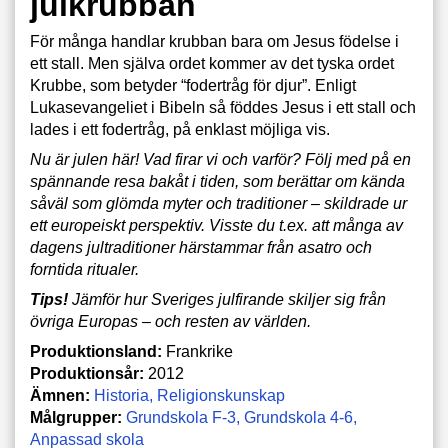
julkrubban
För många handlar krubban bara om Jesus födelse i
ett stall. Men själva ordet kommer av det tyska ordet
Krubbe, som betyder “fodertråg för djur”. Enligt
Lukasevangeliet i Bibeln så föddes Jesus i ett stall och
lades i ett fodertråg, på enklast möjliga vis.
Nu är julen här! Vad firar vi och varför? Följ med på en
spännande resa bakåt i tiden, som berättar om kända
såväl som glömda myter och traditioner – skildrade ur
ett europeiskt perspektiv. Visste du t.ex. att många av
dagens jultraditioner härstammar från asatro och
forntida ritualer.
Tips!
Jämför hur Sveriges julfirande skiljer sig från
övriga Europas – och resten av världen.
Produktionsland:
Frankrike
Produktionsår:
2012
Ämnen:
Historia
Religionskunskap
Målgrupper:
Grundskola F-3
Grundskola 4-6
Anpassad skola