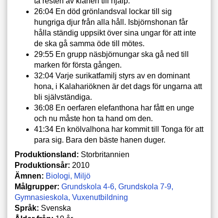
ta resten av klanen till hjälp.
26:04 En död grönlandsval lockar till sig
hungriga djur från alla håll. Isbjörnshonan får
hålla ständig uppsikt över sina ungar för att inte
de ska gå samma öde till mötes.
29:55 En grupp näsbjörnungar ska gå ned till
marken för första gången.
32:04 Varje surikatfamilj styrs av en dominant
hona, i Kalahariöknen är det dags för ungarna att
bli självständiga.
36:08 En oerfaren elefanthona har fått en unge
och nu måste hon ta hand om den.
41:34 En knölvalhona har kommit till Tonga för att
para sig. Bara den bäste hanen duger.
Produktionsland:
Storbritannien
Produktionsår:
2010
Ämnen:
Biologi
Miljö
Målgrupper:
Grundskola 4-6
Grundskola 7-9
Gymnasieskola
Vuxenutbildning
Språk:
Svenska