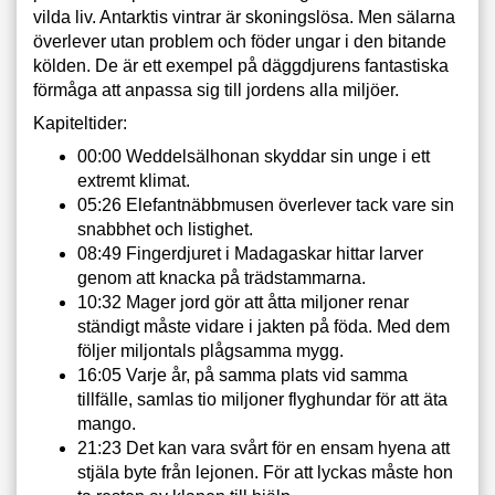
vilda liv. Antarktis vintrar är skoningslösa. Men sälarna
överlever utan problem och föder ungar i den bitande
kölden. De är ett exempel på däggdjurens fantastiska
förmåga att anpassa sig till jordens alla miljöer.
Kapiteltider:
00:00 Weddelsälhonan skyddar sin unge i ett
extremt klimat.
05:26 Elefantnäbbmusen överlever tack vare sin
snabbhet och listighet.
08:49 Fingerdjuret i Madagaskar hittar larver
genom att knacka på trädstammarna.
10:32 Mager jord gör att åtta miljoner renar
ständigt måste vidare i jakten på föda. Med dem
följer miljontals plågsamma mygg.
16:05 Varje år, på samma plats vid samma
tillfälle, samlas tio miljoner flyghundar för att äta
mango.
21:23 Det kan vara svårt för en ensam hyena att
stjäla byte från lejonen. För att lyckas måste hon