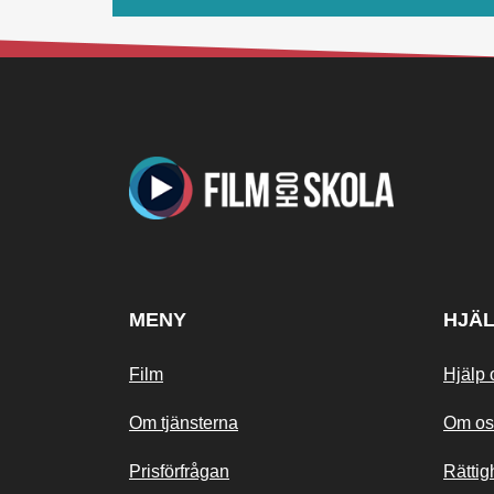
MENY
HJÄ
Film
Hjälp 
Om tjänsterna
Om os
Prisförfrågan
Rättig