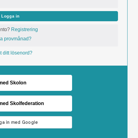
Logga in
onto?
Registrering
va provmånad?
 ditt lösenord?
 med Skolon
med Skolfederation