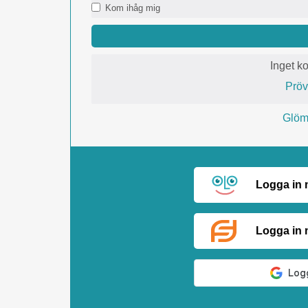
Kom ihåg mig
Inget k
Prö
Glömt
Logga in
Logga in 